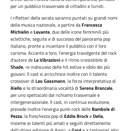
per un pubblico trasversale di cittadini e turisti.
I riflettori della serata saranno puntati su grandi nomi
della musica nazionale, a partire da
Francesca
Michielin
e
Levante
, due delle icone femminili più
eclettiche, seguite e di successo del panorama pop
italiano, pronte a incantare il pubblico con il loro
carisma. Accanto a loro, l'energia travolgente del rock
d'autore de
Le Vibrazioni
e il ritmo irresistibile di
Shade
, re indiscusso delle hit estive e idolo dei più
giovani. Il cast si arricchisce inoltre con il talento
crossover di
Leo Gassmann
, la forza interpretativa di
Aiello
e la straordinaria vocalità di
Serena Brancale
,
per uno spettacolo dal richiamo trasversale e
intergenerazionale. Il cast, in continua evoluzione,
prevede inoltre l’energia punk-rock delle
Bambole di
Pezza
, la freschezza pop di
Eddie Brock
e
Delia
,
insieme ai talenti più amati e seguiti direttamente
dall'ultima edizione di Amici, a
Gard
e a tantissimi altri