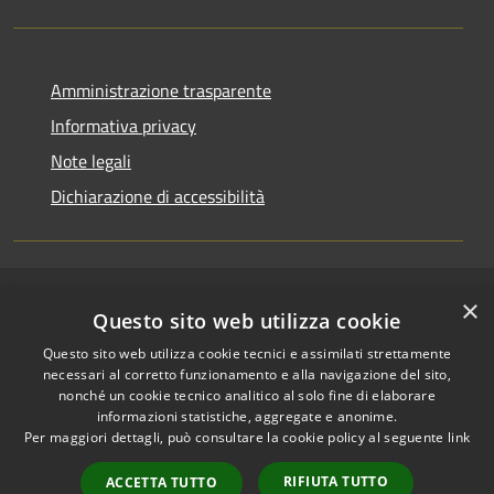
Amministrazione trasparente
Informativa privacy
Note legali
Dichiarazione di accessibilità
×
RSS
Copyright © 2026 • Comune di
Questo sito web utilizza cookie
Accessibilità
Riccione • Powered by
Questo sito web utilizza cookie tecnici e assimilati strettamente
Privacy
Municipium
Accesso
•
necessari al corretto funzionamento e alla navigazione del sito,
Cookie
redazione
nonché un cookie tecnico analitico al solo fine di elaborare
Mappa del sito
informazioni statistiche, aggregate e anonime.
Per maggiori dettagli, può consultare la cookie policy al seguente
link
Area riservata
amministratori comunali
RIFIUTA TUTTO
ACCETTA TUTTO