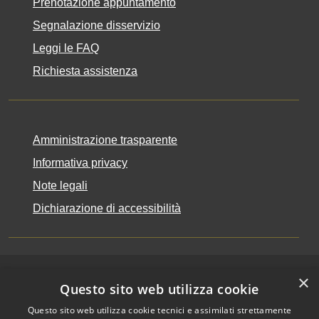
Prenotazione appuntamento
Segnalazione disservizio
Leggi le FAQ
Richiesta assistenza
Amministrazione trasparente
Informativa privacy
Note legali
Dichiarazione di accessibilità
×
RSS
Copyright © 2026 • Comune
Questo sito web utilizza cookie
Accessibilità
di Riccione • Powered by
Questo sito web utilizza cookie tecnici e assimilati strettamente
Privacy
Municipium
Accesso
•