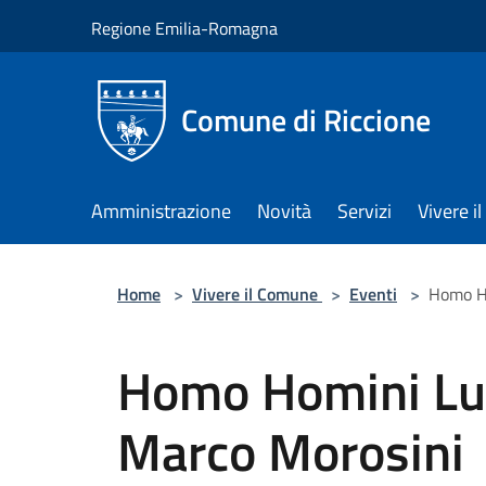
Salta al contenuto principale
Regione Emilia-Romagna
Comune di Riccione
Amministrazione
Novità
Servizi
Vivere 
Home
>
Vivere il Comune
>
Eventi
>
Homo Ho
Homo Homini Lup
Marco Morosini