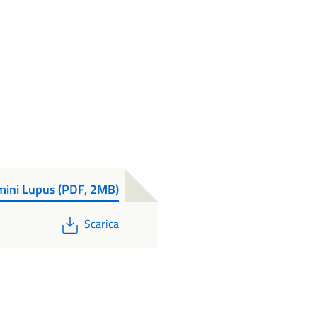
mini Lupus (PDF, 2MB)
PDF
Scarica