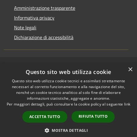
Amministrazione trasparente
Informativa privacy
Note legali
Dichiarazione di accessibilità
×
RSS
Copyright © 2026 • Comune di
Questo sito web utilizza cookie
Accessibilità
Riccione • Powered by
Questo sito web utilizza cookie tecnici e assimilati strettamente
Privacy
Municipium
Accesso
•
necessari al corretto funzionamento e alla navigazione del sito,
Cookie
redazione
nonché un cookie tecnico analitico al solo fine di elaborare
Mappa del sito
informazioni statistiche, aggregate e anonime.
Per maggiori dettagli, può consultare la cookie policy al seguente
link
Area riservata
amministratori comunali
RIFIUTA TUTTO
ACCETTA TUTTO
Portale Dipendente
Comunicazioni Dirigenti
MOSTRA DETTAGLI