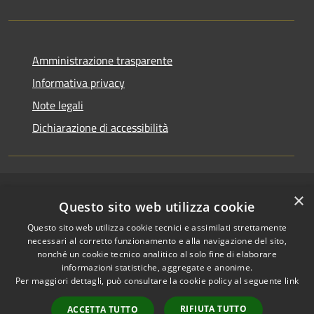
Amministrazione trasparente
Informativa privacy
Note legali
Dichiarazione di accessibilità
×
RSS
Copyright © 2026 • Comune di
Questo sito web utilizza cookie
Accessibilità
Riccione • Powered by
Questo sito web utilizza cookie tecnici e assimilati strettamente
Privacy
Municipium
Accesso
•
necessari al corretto funzionamento e alla navigazione del sito,
Cookie
redazione
nonché un cookie tecnico analitico al solo fine di elaborare
Mappa del sito
informazioni statistiche, aggregate e anonime.
Per maggiori dettagli, può consultare la cookie policy al seguente
link
Area riservata
amministratori comunali
RIFIUTA TUTTO
ACCETTA TUTTO