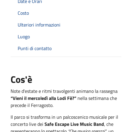
Date e Orari
Costo
Ulteriori informazioni
Luogo
Punti di contatto
Cos'è
Note d'estate e ritmi travolgenti animano la rassegna
“Vieni il mercoledì alla Lodi Fè?”
nella settimana che
precede il Ferragosto.
Il parco si trasforma in un palcoscenico musicale per il
concerto live dei
Safe Escape Live Music Band
, che
presenteranno lo spettacolo
“Che musica ragazzi”
, un