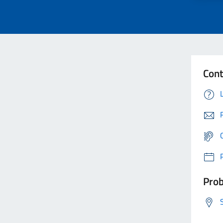
Cont
Prob