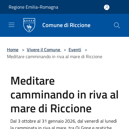
Salta al contenuto principale
Regione Emilia-Romagna
Comune di Riccione
Home
>
Vivere il Comune
>
Eventi
>
Meditare camminando in riva al mare di Riccione
Meditare
camminando in riva al
mare di Riccione
Dal 3 ottobre al 31 gennaio 2026, dal venerdì al lunedì
la camminata in riva al mare, tra Qi Gong e pratiche