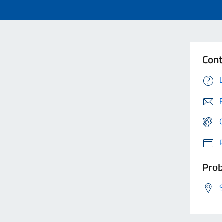
Cont
Prob