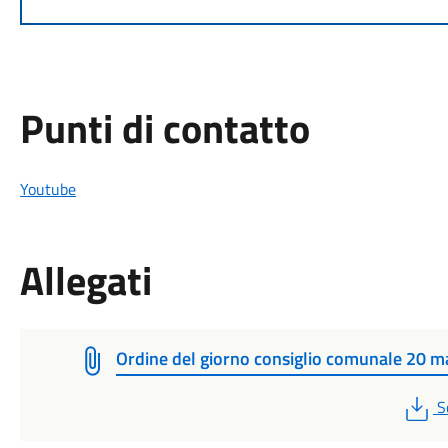
Punti di contatto
Youtube
Allegati
Ordine del giorno consiglio comunale 20 m
P
S