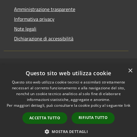
Amministrazione trasparente
Informativa privacy
Note legali
Dichiarazione di accessibilità
×
RSS
Copyright © 2026 • Comune di
Questo sito web utilizza cookie
Accessibilità
Riccione • Powered by
Questo sito web utilizza cookie tecnici e assimilati strettamente
Privacy
Municipium
Accesso
•
necessari al corretto funzionamento e alla navigazione del sito,
Cookie
redazione
nonché un cookie tecnico analitico al solo fine di elaborare
Mappa del sito
informazioni statistiche, aggregate e anonime.
Per maggiori dettagli, può consultare la cookie policy al seguente
link
Area riservata
amministratori comunali
RIFIUTA TUTTO
ACCETTA TUTTO
Portale Dipendente
Comunicazioni Dirigenti
MOSTRA DETTAGLI