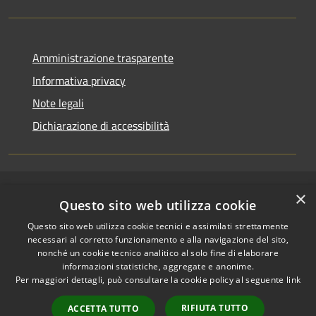
Amministrazione trasparente
Informativa privacy
Note legali
Dichiarazione di accessibilità
×
RSS
Copyright © 2026 • Comune di
Questo sito web utilizza cookie
Accessibilità
Riccione • Powered by
Questo sito web utilizza cookie tecnici e assimilati strettamente
Privacy
Municipium
Accesso
•
necessari al corretto funzionamento e alla navigazione del sito,
Cookie
redazione
nonché un cookie tecnico analitico al solo fine di elaborare
Mappa del sito
informazioni statistiche, aggregate e anonime.
Per maggiori dettagli, può consultare la cookie policy al seguente
link
Area riservata
amministratori comunali
RIFIUTA TUTTO
ACCETTA TUTTO