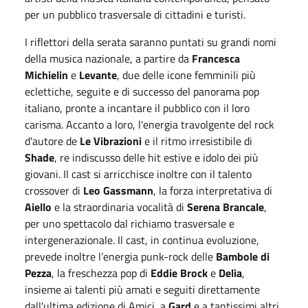
per un pubblico trasversale di cittadini e turisti.
I riflettori della serata saranno puntati su grandi nomi
della musica nazionale, a partire da
Francesca
Michielin
e
Levante
, due delle icone femminili più
eclettiche, seguite e di successo del panorama pop
italiano, pronte a incantare il pubblico con il loro
carisma. Accanto a loro, l'energia travolgente del rock
d'autore de
Le Vibrazioni
e il ritmo irresistibile di
Shade
, re indiscusso delle hit estive e idolo dei più
giovani. Il cast si arricchisce inoltre con il talento
crossover di
Leo Gassmann
, la forza interpretativa di
Aiello
e la straordinaria vocalità di
Serena Brancale
,
per uno spettacolo dal richiamo trasversale e
intergenerazionale. Il cast, in continua evoluzione,
prevede inoltre l’energia punk-rock delle
Bambole di
Pezza
, la freschezza pop di
Eddie Brock
e
Delia
,
insieme ai talenti più amati e seguiti direttamente
dall'ultima edizione di Amici, a
Gard
e a tantissimi altri