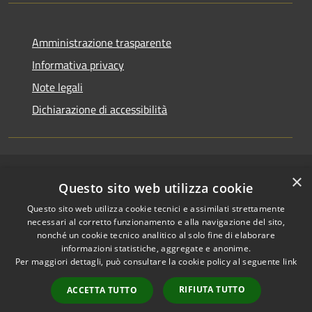
Amministrazione trasparente
Informativa privacy
Note legali
Dichiarazione di accessibilità
×
RSS
Copyright © 2026 • Comune di
Questo sito web utilizza cookie
Accessibilità
Riccione • Powered by
Questo sito web utilizza cookie tecnici e assimilati strettamente
Privacy
Municipium
Accesso
•
necessari al corretto funzionamento e alla navigazione del sito,
Cookie
redazione
nonché un cookie tecnico analitico al solo fine di elaborare
Mappa del sito
informazioni statistiche, aggregate e anonime.
Per maggiori dettagli, può consultare la cookie policy al seguente
link
Area riservata
amministratori comunali
RIFIUTA TUTTO
ACCETTA TUTTO
Portale Dipendente