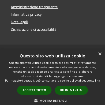
Amministrazione trasparente
Informativa privacy
Note legali
Dichiarazione di accessibilità
×
RSS
Copyright © 2026 • Comune di
Questo sito web utilizza cookie
Accessibilità
Riccione • Powered by
Questo sito web utilizza cookie tecnici e assimilati strettamente
Privacy
Municipium
Accesso
•
necessari al corretto funzionamento e alla navigazione del sito,
Cookie
redazione
nonché un cookie tecnico analitico al solo fine di elaborare
Mappa del sito
informazioni statistiche, aggregate e anonime.
Per maggiori dettagli, può consultare la cookie policy al seguente
link
Area riservata
amministratori comunali
RIFIUTA TUTTO
ACCETTA TUTTO
Portale Dipendente
Comunicazioni Dirigenti
MOSTRA DETTAGLI