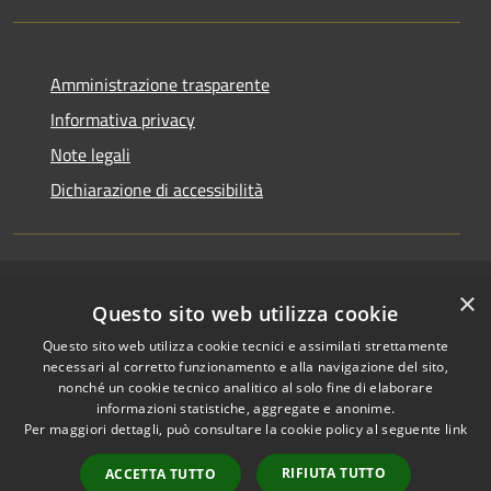
Amministrazione trasparente
Informativa privacy
Note legali
Dichiarazione di accessibilità
×
RSS
Copyright © 2026 • Comune di
Questo sito web utilizza cookie
Accessibilità
Riccione • Powered by
Questo sito web utilizza cookie tecnici e assimilati strettamente
Privacy
Municipium
Accesso
•
necessari al corretto funzionamento e alla navigazione del sito,
Cookie
redazione
nonché un cookie tecnico analitico al solo fine di elaborare
Mappa del sito
informazioni statistiche, aggregate e anonime.
Per maggiori dettagli, può consultare la cookie policy al seguente
link
Area riservata
amministratori comunali
RIFIUTA TUTTO
ACCETTA TUTTO
Portale Dipendente