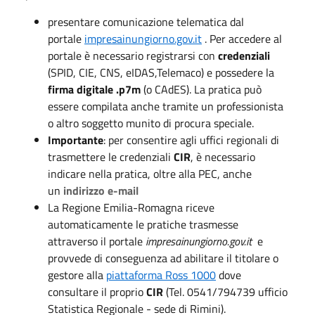
presentare comunicazione telematica dal
portale
impresainungiorno.gov.it
. Per accedere al
portale è necessario registrarsi con
credenziali
(SPID, CIE, CNS, eIDAS,Telemaco) e possedere la
firma digitale .p7m
(o CAdES). La pratica può
essere compilata anche tramite un professionista
o altro soggetto munito di procura speciale.
Importante
: per consentire agli uffici regionali di
trasmettere le credenziali
CIR
, è necessario
indicare nella pratica, oltre alla PEC, anche
un
indirizzo e-mail
La Regione Emilia-Romagna riceve
automaticamente le pratiche trasmesse
attraverso il portale
impresainungiorno.gov.it
e
provvede di conseguenza ad abilitare il titolare o
gestore alla
piattaforma Ross 1000
dove
consultare il proprio
CIR
(Tel. 0541/794739 ufficio
Statistica Regionale - sede di Rimini).