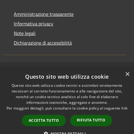
Amministrazione trasparente
Informativa privacy
Note legali
Dichiarazione di accessibilità
×
RSS
Copyright © 2026 • Comune di
Questo sito web utilizza cookie
Accessibilità
Riccione • Powered by
Questo sito web utilizza cookie tecnici e assimilati strettamente
Privacy
Municipium
Accesso
•
necessari al corretto funzionamento e alla navigazione del sito,
Cookie
redazione
nonché un cookie tecnico analitico al solo fine di elaborare
Mappa del sito
informazioni statistiche, aggregate e anonime.
Per maggiori dettagli, può consultare la cookie policy al seguente
link
Area riservata
amministratori comunali
RIFIUTA TUTTO
ACCETTA TUTTO
Portale Dipendente
Comunicazioni Dirigenti
MOSTRA DETTAGLI